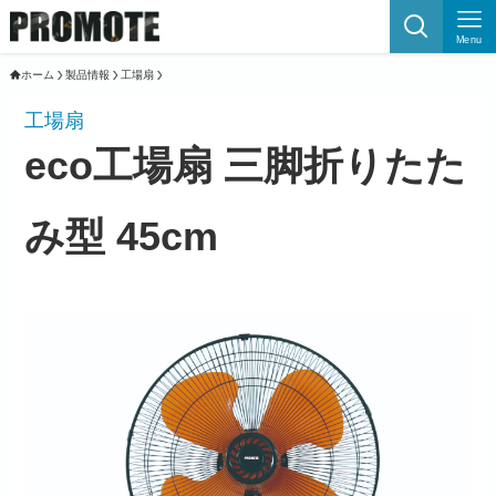
Menu
ホーム
製品情報
工場扇
工場扇
eco工場扇 三脚折りたた
み型 45cm