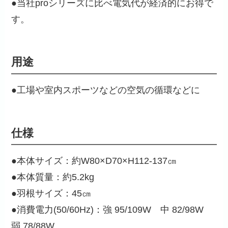
●当社proシリーズに比べ電気代が経済的にお得で
す。
用途
●工場や室内スポーツなどの空気の循環などに
仕様
●本体サイズ：約W80×D70×H112-137㎝
●本体質量：約5.2kg
●羽根サイズ：45㎝
●消費電力(50/60Hz)：強 95/109W 中 82/98W
弱 78/88W