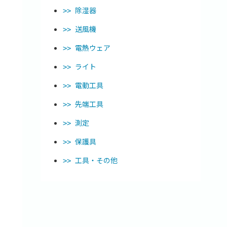
除湿器
送風機
電熱ウェア
ライト
電動工具
先端工具
測定
保護具
工具・その他