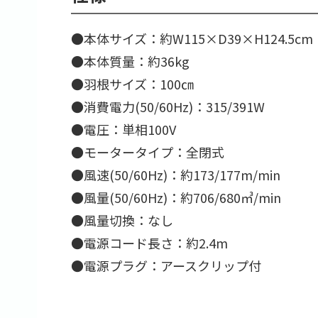
●本体サイズ：約W115×D39×H124.5cm
●本体質量：約36kg
●羽根サイズ：100㎝
●消費電力(50/60Hz)：315/391W
●電圧：単相100V
●モータータイプ：全閉式
●風速(50/60Hz)：約173/177m/min
●風量(50/60Hz)：約706/680㎥/min
●風量切換：なし
●電源コード長さ：約2.4m
●電源プラグ：アースクリップ付