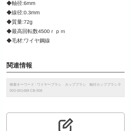
◆軸径:6mm
◆線径:0.3mm
◆質量:72g
◆最高回転数4500ｒｐｍ
◆毛材:ワイヤ鋼線
関連情報
検索キーワード : ワイヤーブラシ カップブラシ 軸付カップブラシ 0
003-001488 CB-506